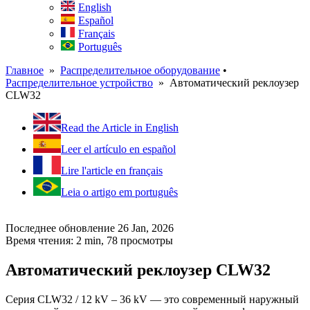
English
Español
Français
Português
Главное
»
Распределительное оборудование
•
Распределительное устройство
» Автоматический реклоузер
CLW32
Read the Article in English
Leer el artículo en español
Lire l'article en français
Leia o artigo em português
Последнее обновление 26 Jan, 2026
Время чтения: 2 min,
78
просмотры
Автоматический реклоузер CLW32
Серия CLW32 / 12 kV – 36 kV — это современный наружный