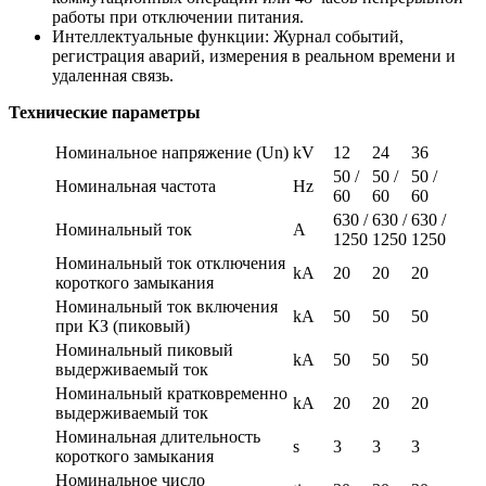
работы при отключении питания.
Интеллектуальные функции: Журнал событий,
регистрация аварий, измерения в реальном времени и
удаленная связь.
Технические параметры
Номинальное напряжение (Un)
kV
12
24
36
50 /
50 /
50 /
Номинальная частота
Hz
60
60
60
630 /
630 /
630 /
Номинальный ток
A
1250
1250
1250
Номинальный ток отключения
kA
20
20
20
короткого замыкания
Номинальный ток включения
kA
50
50
50
при КЗ (пиковый)
Номинальный пиковый
kA
50
50
50
выдерживаемый ток
Номинальный кратковременно
kA
20
20
20
выдерживаемый ток
Номинальная длительность
s
3
3
3
короткого замыкания
Номинальное число