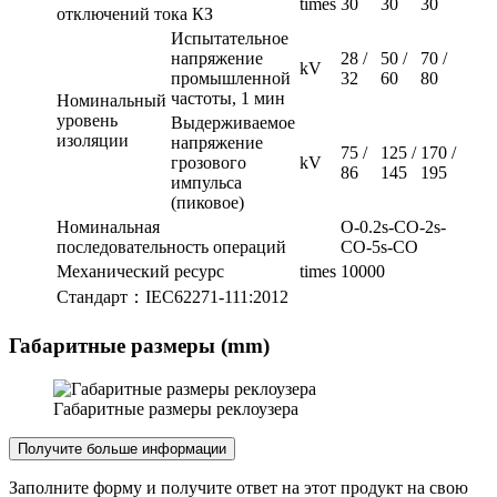
times
30
30
30
отключений тока КЗ
Испытательное
напряжение
28 /
50 /
70 /
kV
промышленной
32
60
80
частоты, 1 мин
Номинальный
уровень
Выдерживаемое
изоляции
напряжение
75 /
125 /
170 /
грозового
kV
86
145
195
импульса
(пиковое)
Номинальная
O-0.2s-CO-2s-
последовательность операций
CO-5s-CO
Механический ресурс
times
10000
Стандарт：IEC62271-111:2012
Габаритные размеры (mm)
Габаритные размеры реклоузера
Получите больше информации
Заполните форму и получите ответ на этот продукт на свою