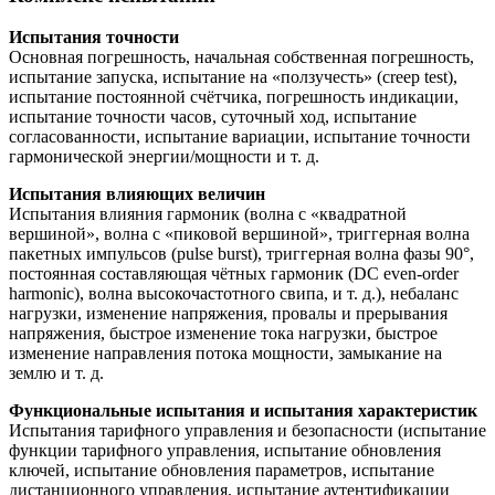
Испытания точности
Основная погрешность, начальная собственная погрешность,
испытание запуска, испытание на «ползучесть» (creep test),
испытание постоянной счётчика, погрешность индикации,
испытание точности часов, суточный ход, испытание
согласованности, испытание вариации, испытание точности
гармонической энергии/мощности и т. д.
Испытания влияющих величин
Испытания влияния гармоник (волна с «квадратной
вершиной», волна с «пиковой вершиной», триггерная волна
пакетных импульсов (pulse burst), триггерная волна фазы 90°,
постоянная составляющая чётных гармоник (DC even-order
harmonic), волна высокочастотного свипа, и т. д.), небаланс
нагрузки, изменение напряжения, провалы и прерывания
напряжения, быстрое изменение тока нагрузки, быстрое
изменение направления потока мощности, замыкание на
землю и т. д.
Функциональные испытания и испытания характеристик
Испытания тарифного управления и безопасности (испытание
функции тарифного управления, испытание обновления
ключей, испытание обновления параметров, испытание
дистанционного управления, испытание аутентификации