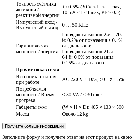
Точность счётчика
± 0.05% (30 V ≤ U ≤ U max,
активной /
10 mA ≤ I ≤ I max, PF ≥ 0.5)
реактивной энергии
Импульсный вход /
0 … 50 KHz
Импульсный выход
Порядок гармоник 2-й – 20-
й: 0.2% от показания + 0.1%
Гармоническая
от диапазона;
мощность / энергия
Порядок гармоник 21-й –
64-й: 0.6% от показания +
0.15% от диапазона
Прочие показатели
Источник питания
AC 220 V ± 10%, 50 Hz ± 5%
при работе
Потребляемая
мощность / Время
< 80 VA / < 30 mins
прогрева
Габариты (мм)
(W × H × D): 485 × 133 × 500
Масса
Около 12 kg
Получите больше информации
Заполните форму и получите ответ на этот продукт на свою