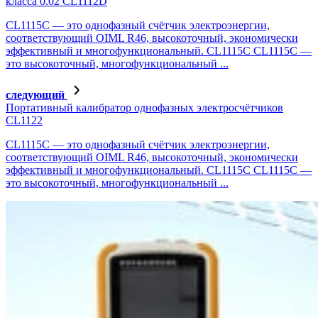
класса 0.02 CL1112D
CL1115C — это однофазный счётчик электроэнергии,
соответствующий OIML R46, высокоточный, экономически
эффективный и многофункциональный. CL1115C CL1115C —
это высокоточный, многофункциональный ...
следующий
Портативный калибратор однофазных электросчётчиков
CL1122
CL1115C — это однофазный счётчик электроэнергии,
соответствующий OIML R46, высокоточный, экономически
эффективный и многофункциональный. CL1115C CL1115C —
это высокоточный, многофункциональный ...