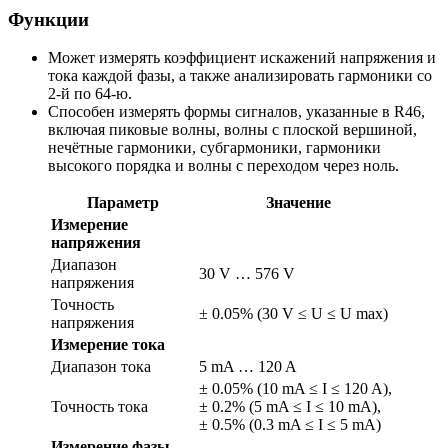
Функции
Может измерять коэффициент искажений напряжения и
тока каждой фазы, а также анализировать гармоники со
2-й по 64-ю.
Способен измерять формы сигналов, указанные в R46,
включая пиковые волны, волны с плоской вершиной,
нечётные гармоники, субгармоники, гармоники
высокого порядка и волны с переходом через ноль.
Параметр
Значение
Измерение
напряжения
Диапазон
30 V … 576 V
напряжения
Точность
± 0.05% (30 V ≤ U ≤ U max)
напряжения
Измерение тока
Диапазон тока
5 mA … 120 A
± 0.05% (10 mA ≤ I ≤ 120 A),
Точность тока
± 0.2% (5 mA ≤ I ≤ 10 mA),
± 0.5% (0.3 mA ≤ I ≤ 5 mA)
Измерение фазы