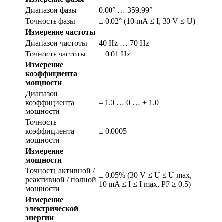
Диапазон фазы
0.00° … 359.99°
Точность фазы
± 0.02° (10 mA ≤ I, 30 V ≤ U)
Измерение частоты
Диапазон частоты
40 Hz … 70 Hz
Точность частоты
± 0.01 Hz
Измерение
коэффициента
мощности
Диапазон
коэффициента
– 1.0 … 0 … + 1.0
мощности
Точность
коэффициента
± 0.0005
мощности
Измерение
мощности
Точность активной /
± 0.05% (30 V ≤ U ≤ U max,
реактивной / полной
10 mA ≤ I ≤ I max, PF ≥ 0.5)
мощности
Измерение
электрической
энергии