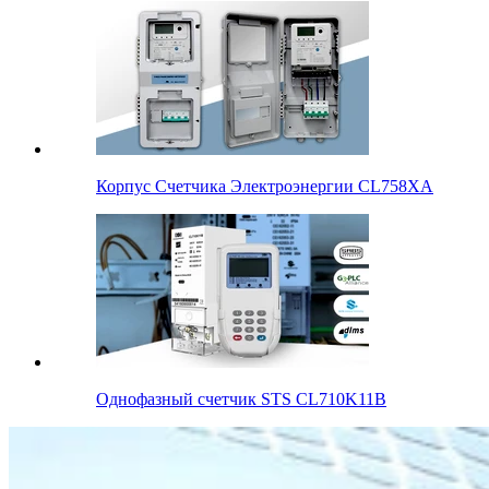
Корпус Счетчика Электроэнергии CL758XA
Однофазный счетчик STS CL710K11B