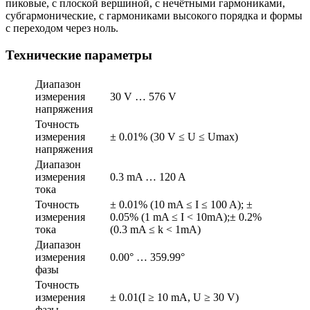
пиковые, с плоской вершиной, с нечётными гармониками,
субгармонические, с гармониками высокого порядка и формы
с переходом через ноль.
Технические параметры
Диапазон
измерения
30 V … 576 V
напряжения
Точность
измерения
± 0.01% (30 V ≤ U ≤ Umax)
напряжения
Диапазон
измерения
0.3 mA … 120 A
тока
Точность
± 0.01% (10 mA ≤ I ≤ 100 A); ±
измерения
0.05% (1 mA ≤ I < 10mA);± 0.2%
тока
(0.3 mA ≤ k < 1mA)
Диапазон
измерения
0.00° … 359.99°
фазы
Точность
измерения
± 0.01(I ≥ 10 mA, U ≥ 30 V)
фазы