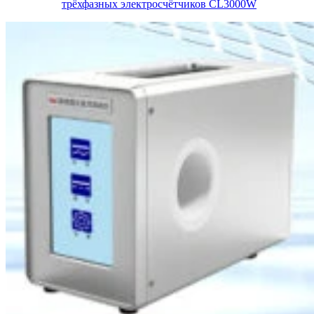
трёхфазных электросчётчиков CL3000W