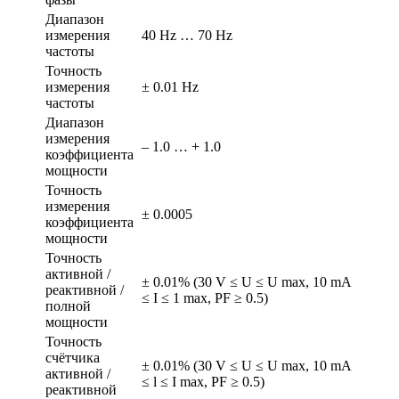
Диапазон
измерения
40 Hz … 70 Hz
частоты
Точность
измерения
± 0.01 Hz
частоты
Диапазон
измерения
– 1.0 … + 1.0
коэффициента
мощности
Точность
измерения
± 0.0005
коэффициента
мощности
Точность
активной /
± 0.01% (30 V ≤ U ≤ U max, 10 mA
реактивной /
≤ I ≤ 1 max, PF ≥ 0.5)
полной
мощности
Точность
счётчика
± 0.01% (30 V ≤ U ≤ U max, 10 mA
активной /
≤ l ≤ I max, PF ≥ 0.5)
реактивной