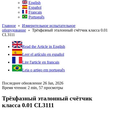
English
Español
Français
Português
Главное
»
Измерительное испытательное
оборудование
» Трёхфазный эталонный счётчик класса 0.01
CL3111
Read the Article in English
Leer el artículo en español
Lire l'article en français
Leia o artigo em português
Последнее обновление 26 Jan, 2026
Время чтения: 2 min,
57
просмотры
Трёхфазный эталонный счётчик
класса 0.01 CL3111