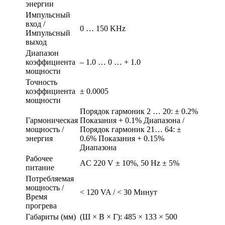
энергии
Импульсный
вход /
0 … 150 KHz
Импульсный
выход
Диапазон
коэффициента
– 1.0 … 0 … + 1.0
мощности
Точность
коэффициента
± 0.0005
мощности
Порядок гармоник 2 … 20: ± 0.2%
Гармоническая
Показания + 0.1% Диапазона /
мощность /
Порядок гармоник 21… 64: ±
энергия
0.6% Показания + 0.15%
Диапазона
Рабочее
AC 220 V ± 10%, 50 Hz ± 5%
питание
Потребляемая
мощность /
< 120 VA / < 30 Минут
Время
прогрева
Габариты (мм)
(Ш × В × Г): 485 × 133 × 500