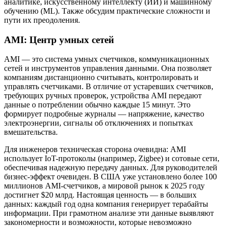
аналитике, искусственному интеллекту (ИИ) и машинному
обучению (ML). Также обсудим практические сложности и
пути их преодоления.
AMI: Центр умных сетей
AMI — это система умных счетчиков, коммуникационных
сетей и инструментов управления данными. Она позволяет
компаниям дистанционно считывать, контролировать и
управлять счетчиками. В отличие от устаревших счетчиков,
требующих ручных проверок, устройства AMI передают
данные о потреблении обычно каждые 15 минут. Это
формирует подробные журналы — напряжение, качество
электроэнергии, сигналы об отключениях и попытках
вмешательства.
Для инженеров техническая сторона очевидна: AMI
использует IoT-протоколы (например, Zigbee) и сотовые сети,
обеспечивая надежную передачу данных. Для руководителей
бизнес-эффект очевиден. В США уже установлено более 100
миллионов AMI-счетчиков, а мировой рынок к 2025 году
достигнет $20 млрд. Настоящая ценность — в больших
данных: каждый год одна компания генерирует терабайты
информации. При грамотном анализе эти данные выявляют
закономерности и возможности, которые невозможно