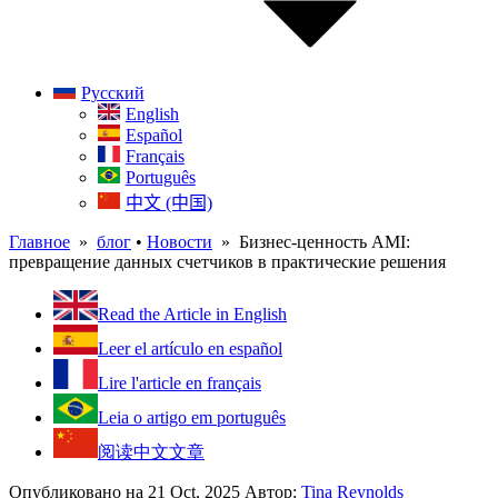
Русский
English
Español
Français
Português
中文 (中国)
Главное
»
блог
•
Новости
» Бизнес-ценность AMI:
превращение данных счетчиков в практические решения
Read the Article in English
Leer el artículo en español
Lire l'article en français
Leia o artigo em português
阅读中文文章
Опубликовано на 21 Oct, 2025
Автор:
Tina Reynolds