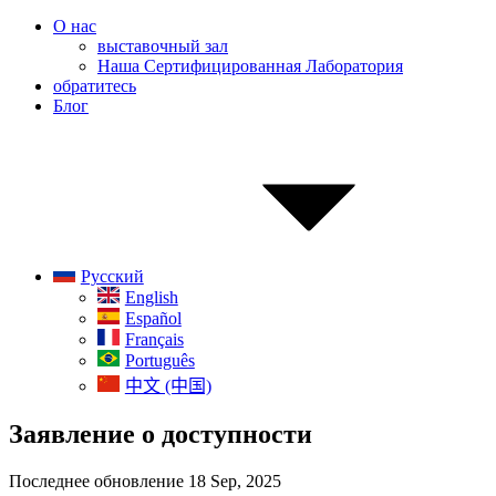
О нас
выставочный зал
Наша Сертифицированная Лаборатория
обратитесь
Блог
Русский
English
Español
Français
Português
中文 (中国)
Заявление о доступности
Последнее обновление 18 Sep, 2025