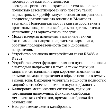
процедур поверки или стандартов
электроэнергетической отрасли система выполняет
полностью автоматизированную поверку таких
параметров, как дрейф, запуск, основная погрешность,
среднеквадратическое отклонение и 24-часовая
вариация. Пользователи могут задавать собственные
протоколы поверки или выбирать конкретные точки
испытаний для одноточечной поверки.
Может измерять изменения, вызванные такими
факторами, как напряжение, частота, гармоники,
обратная последовательность фаз и дисбаланс
напряжения.
Устройство оснащено интерфейсами связи RS485 и
RS232.
Устройство имеет функции плавного пуска и остановки
с выходами напряжения и тока, а также функции
защиты и сигнализации при коротком замыкании на
клеммах выхода напряжения и обрыве цепи на клеммах
выхода тока. Выходной усилитель мощности полностью
защищён, что обеспечивает высокую надёжность.
Калибровка механических счётчиков, функция
прерывания напряжения, функция калибровки
механических счётчиков, прямая калибровка без
размыкания.
Настраиваемые схемы калибровки.