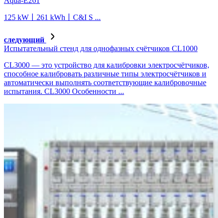
Aqua-E261
125 kW丨261 kWh丨C&I S ...
следующий
Испытательный стенд для однофазных счётчиков CL1000
CL3000 — это устройство для калибровки электросчётчиков,
способное калибровать различные типы электросчётчиков и
автоматически выполнять соответствующие калибровочные
испытания. CL3000 Особенности ...