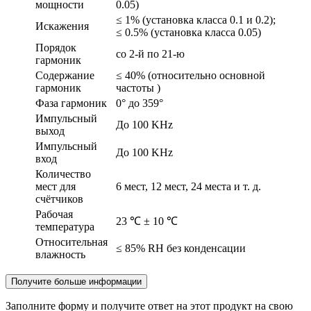
мощности
0.05)
≤ 1% (установка класса 0.1 и 0.2);
Искажения
≤ 0.5% (установка класса 0.05)
Порядок
со 2-й по 21-ю
гармоник
Содержание
≤ 40% (относительно основной
гармоник
частоты )
Фаза гармоник
0° до 359°
Импульсный
До 100 KHz
выход
Импульсный
До 100 KHz
вход
Количество
мест для
6 мест, 12 мест, 24 места и т. д.
счётчиков
Рабочая
23 ℃ ± 10 ℃
температура
Относительная
≤ 85% RH без конденсации
влажность
Получите больше информации
Заполните форму и получите ответ на этот продукт на свою