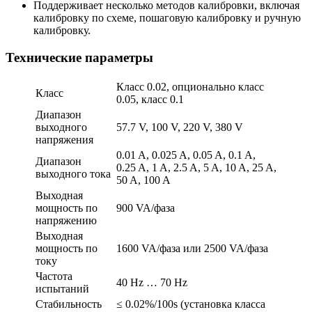
Поддерживает несколько методов калибровки, включая
калибровку по схеме, пошаговую калибровку и ручную
калибровку.
Технические параметры
Класс 0.02, опционально класс
Класс
0.05, класс 0.1
Диапазон
выходного
57.7 V, 100 V, 220 V, 380 V
напряжения
0.01 A, 0.025 A, 0.05 A, 0.1 A,
Диапазон
0.25 A, 1 A, 2.5 A, 5 A, 10 A, 25 A,
выходного тока
50 A, 100 A
Выходная
мощность по
900 VA/фаза
напряжению
Выходная
мощность по
1600 VA/фаза или 2500 VA/фаза
току
Частота
40 Hz … 70 Hz
испытаний
Стабильность
≤ 0.02%/100s (установка класса