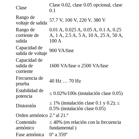
Clase 0.02, clase 0.05 opcional, clase
Clase
0.1
Rango de
57.7 V, 100 V, 220 V, 380 V
voltaje de salida
Rango de
0.01 A, 0.025 A, 0.05 A, 0.1 A, 0.25
corriente de
A, 1 A, 2.5 A, 5 A, 10 A, 25 A, 50 A,
salida
100 A
Capacidad de
900 VA/fase
salida de voltaje
Capacidad de
salida de
1600 VA/fase o 2500 VA/fase
corriente
Frecuencia de
40 Hz … 70 Hz
prueba
Estabilidad de
≤ 0.02%/100s (instalación clase 0.05)
potencia
≤ 1% (instalación clase 0.1 y 0.2); ≤
Distorsión
0.5% (instalación clase 0.05)
Orden armónico
2.º al 21.º
Contenido
≤ 40% (en relación con la frecuencia
armónico
fundamental )
Fase armónica
0° a 359°