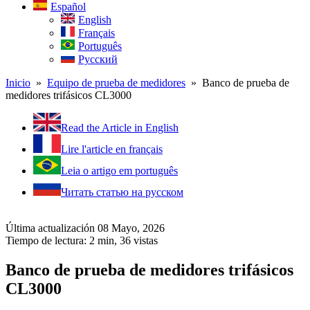
Español
English
Français
Português
Русский
Inicio
»
Equipo de prueba de medidores
» Banco de prueba de
medidores trifásicos CL3000
Read the Article in English
Lire l'article en français
Leia o artigo em português
Читать статью на русском
Última actualización 08 Mayo, 2026
Tiempo de lectura: 2 min,
36
vistas
Banco de prueba de medidores trifásicos
CL3000