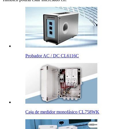
Probador AC / DC CL6116C
Caja de medidor monofásico CL758WK