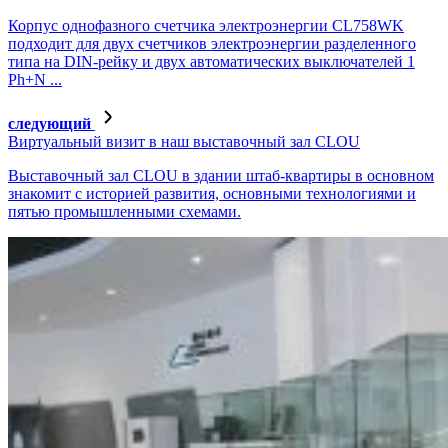
Корпус однофазного счетчика электроэнергии CL758WK
подходит для двух счетчиков электроэнергии разделенного
типа на DIN-рейку и двух автоматических выключателей 1
Ph+N ...
следующий
Виртуальный визит в наш выставочный зал CLOU
Выставочный зал CLOU в здании штаб-квартиры в основном
знакомит с историей развития, основными технологиями и
пятью промышленными схемами.