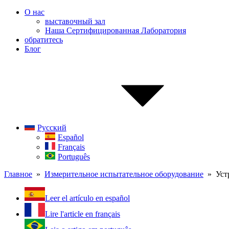
О нас
выставочный зал
Наша Сертифицированная Лаборатория
обратитесь
Блог
Русский
Español
Français
Português
Главное
»
Измерительное испытательное оборудование
» Устр
Leer el artículo en español
Lire l'article en français