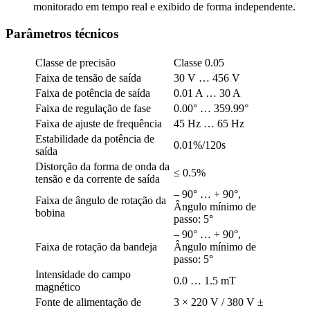
monitorado em tempo real e exibido de forma independente.
Parâmetros técnicos
Classe de precisão
Classe 0.05
Faixa de tensão de saída
30 V … 456 V
Faixa de potência de saída
0.01 A … 30 A
Faixa de regulação de fase
0.00° … 359.99°
Faixa de ajuste de frequência
45 Hz … 65 Hz
Estabilidade da potência de
0.01%/120s
saída
Distorção da forma de onda da
≤ 0.5%
tensão e da corrente de saída
– 90° … + 90°,
Faixa de ângulo de rotação da
Ângulo mínimo de
bobina
passo: 5°
– 90° … + 90°,
Faixa de rotação da bandeja
Ângulo mínimo de
passo: 5°
Intensidade do campo
0.0 … 1.5 mT
magnético
Fonte de alimentação de
3 × 220 V / 380 V ±