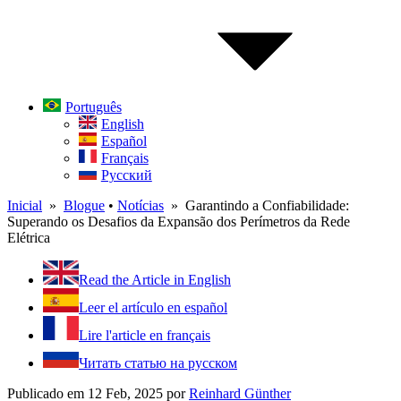
Português
English
Español
Français
Русский
Inicial
»
Blogue
•
Notícias
» Garantindo a Confiabilidade:
Superando os Desafios da Expansão dos Perímetros da Rede
Elétrica
Read the Article in English
Leer el artículo en español
Lire l'article en français
Читать статью на русском
Publicado em 12 Feb, 2025
por
Reinhard Günther