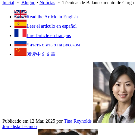
Inicial
»
Blogue
•
Notícias
» Técnicas de Balanceamento de Carga pa
Read the Article in English
Leer el artículo en español
Lire l'article en français
Читать статью на русском
阅读中文文章
Publicado em 12 Mar, 2025
por
Tina Reynolds
Jornalista Técnico