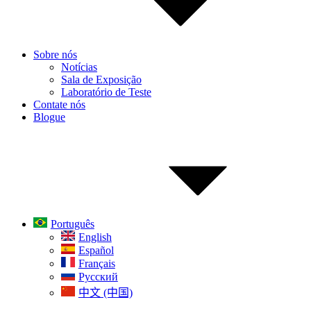
Sobre nós
Notícias
Sala de Exposição
Laboratório de Teste
Contate nós
Blogue
Português
English
Español
Français
Русский
中文 (中国)