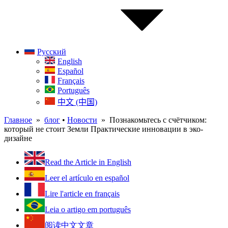
Русский
English
Español
Français
Português
中文 (中国)
Главное
»
блог
•
Новости
» Познакомьтесь с счётчиком:
который не стоит Земли Практические инновации в эко-
дизайне
Read the Article in English
Leer el artículo en español
Lire l'article en français
Leia o artigo em português
阅读中文文章