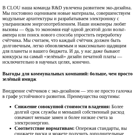
В CLOU наша команда R&D увлечена развитием эко-дизайна.
Мы постоянно оцениваем новые материалы, совершенствуем
модульные архитектуры и разрабатываем электронику с
ультранизким энергопотреблением. Наши инженеры любят
вызовы — будь то экономия ещё одной десятой доли вольт-
ампера или поиск нового способа упростить переработку
счётчика. Мы считаем, что каждый счётчик должен быть
долговечным, легко обновляемым и максимально щадящим
для планеты и вашего бюджета. И да, у нас даже бывают
конкурсы на самый «зелёный» дизайн печатной платы —
исключительно в научных целях, конечно.
Выгоды для коммунальных компаний: больше, чем просто
зелёный имидж
Внедрение счётчиков с эко-дизайном — это не просто галочка
в графе устойчивого развития. Преимущества ощутимы:
Снижение совокупной стоимости владения:
Более
долгий срок службы и меньший собственный расход
означают меньше замен и более низкие счета за
электроэнергию.
Соответствие нормативам:
Опережая стандарты, вы
снижаете риски и можете получить дополнительные