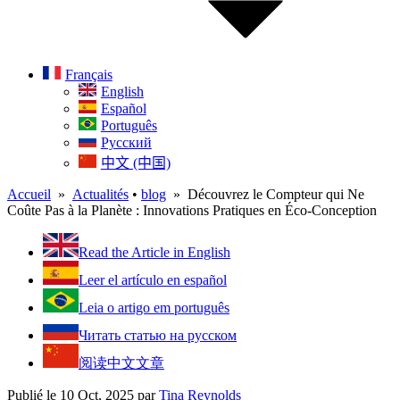
Français
English
Español
Português
Русский
中文 (中国)
Accueil
»
Actualités
•
blog
» Découvrez le Compteur qui Ne
Coûte Pas à la Planète : Innovations Pratiques en Éco-Conception
Read the Article in English
Leer el artículo en español
Leia o artigo em português
Читать статью на русском
阅读中文文章
Publié le 10 Oct, 2025
par
Tina Reynolds