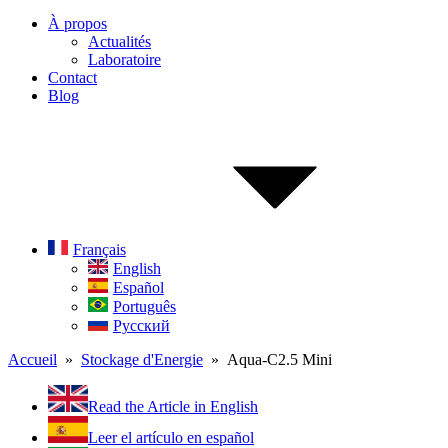
À propos
Actualités
Laboratoire
Contact
Blog
Français
English
Español
Português
Русский
Accueil
»
Stockage d'Energie
» Aqua-C2.5 Mini
Read the Article in English
Leer el artículo en español