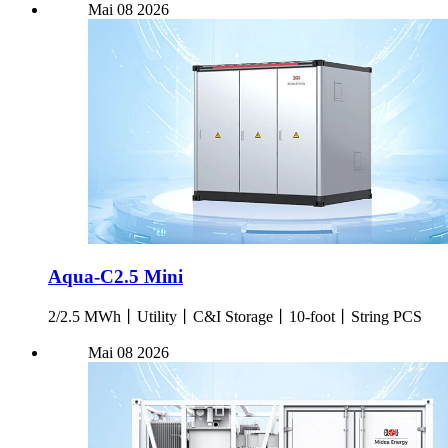
Mai
08
2026
Aqua-C2.5 Mini
2/2.5 MWh丨Utility丨C&I Storage丨10-foot丨String PCS
Mai
08
2026