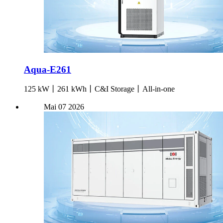
Aqua-E261
125 kW丨261 kWh丨C&I Storage丨All-in-one
Mai
07
2026