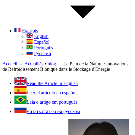
Français
English
Español
Português
Русский
Accueil
»
Actualités
•
blog
» Le Plan de la Nature : Innovations
de Refroidissement Bionique dans le Stockage d'Énergie
Read the Article in English
Leer el artículo en español
Leia o artigo em português
Читать статью на русском