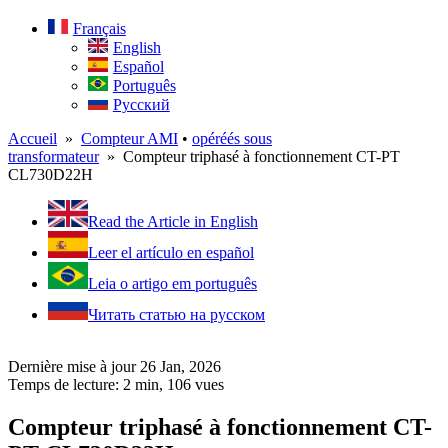
Français
English
Español
Português
Русский
Accueil
»
Compteur AMI
•
opéréés sous
transformateur
» Compteur triphasé à fonctionnement CT-PT
CL730D22H
Read the Article in English
Leer el artículo en español
Leia o artigo em português
Читать статью на русском
Dernière mise à jour 26 Jan, 2026
Temps de lecture: 2 min,
106
vues
Compteur triphasé à fonctionnement CT-