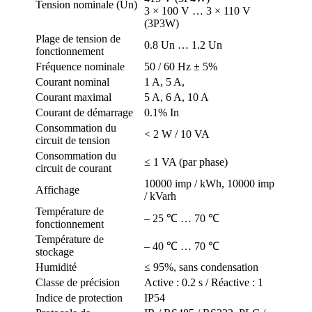
Tension nominale (Un)
3 × 100 V … 3 × 110 V
(3P3W)
Plage de tension de
0.8 Un … 1.2 Un
fonctionnement
Fréquence nominale
50 / 60 Hz ± 5%
Courant nominal
1 A, 5 A,
Courant maximal
5 A, 6 A, 10 A
Courant de démarrage
0.1% In
Consommation du
< 2 W / 10 VA
circuit de tension
Consommation du
≤ 1 VA (par phase)
circuit de courant
10000 imp / kWh, 10000 imp
Affichage
/ kVarh
Température de
– 25 ℃ … 70 ℃
fonctionnement
Température de
– 40 ℃ … 70 ℃
stockage
Humidité
≤ 95%, sans condensation
Classe de précision
Active : 0.2 s / Réactive : 1
Indice de protection
IP54