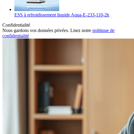
ESS à refroidissement liquide Aqua-E-233-110-2h
Confidentialité
Nous gardons vos données privées. Lisez notre
politique de
confidentialité