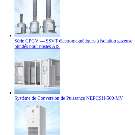
Série CPGV — SSVT électromagnétiques à isolation gazeuse
blindés pour postes AIS
Système de Conversion de Puissance NEPCSH-500-MV