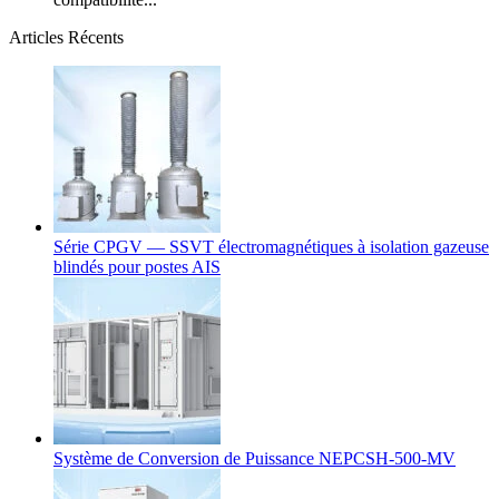
Articles Récents
Série CPGV — SSVT électromagnétiques à isolation gazeuse
blindés pour postes AIS
Système de Conversion de Puissance NEPCSH-500-MV