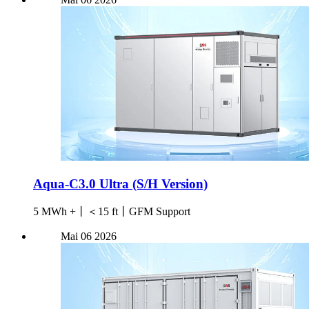
Aqua-C3.0 Ultra (S/H Version)
5 MWh +丨＜15 ft丨GFM Support
Mai
06
2026