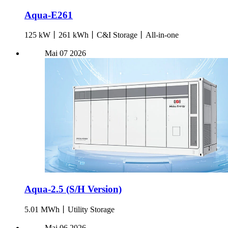
Aqua-E261
125 kW丨261 kWh丨C&I Storage丨All-in-one
Mai
07
2026
Aqua-2.5 (S/H Version)
5.01 MWh丨Utility Storage
Mai
06
2026