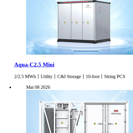
Aqua-C2.5 Mini
2/2.5 MWh丨Utility丨C&I Storage丨10-foot丨String PCS
Mai
08
2026