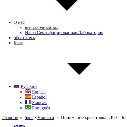
О нас
выставочный зал
Наша Сертифицированная Лаборатория
обратитесь
Блог
Русский
English
Español
Français
Português
Главное
»
блог
•
Новости
» Понимание кросстолка в PLC: Бл