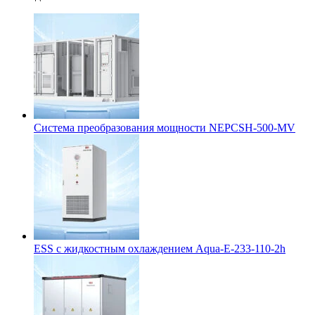
Система преобразования мощности NEPCSH-500-MV
ESS с жидкостным охлаждением Aqua-E-233-110-2h