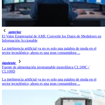
anterior
El Valor Empresarial de AMI: Convertir los Datos de Medidores en
Información Accionable
La inteligencia artificial ya no es solo una palabra de moda en el
sector tecnológico; ahora es una gran consumidora ...
siguiente
Fuente de alimentación programable monofásica CL109C /
CL109D
La inteligencia artificial ya no es solo una palabra de moda en el
sector tecnológico; ahora es una gran consumidora ...