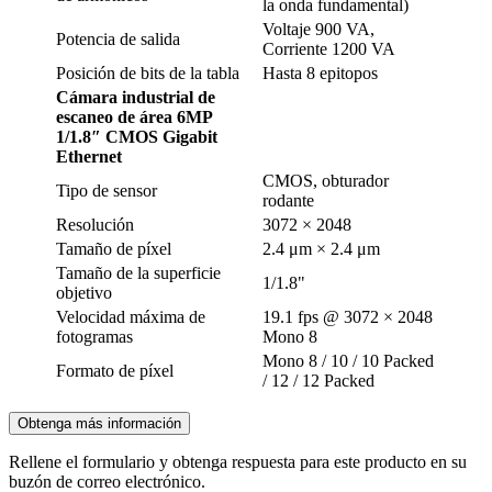
la onda fundamental)
Voltaje 900 VA,
Potencia de salida
Corriente 1200 VA
Posición de bits de la tabla
Hasta 8 epitopos
Cámara industrial de
escaneo de área 6MP
1/1.8″ CMOS Gigabit
Ethernet
CMOS, obturador
Tipo de sensor
rodante
Resolución
3072 × 2048
Tamaño de píxel
2.4 μm × 2.4 μm
Tamaño de la superficie
1/1.8"
objetivo
Velocidad máxima de
19.1 fps @ 3072 × 2048
fotogramas
Mono 8
Mono 8 / 10 / 10 Packed
Formato de píxel
/ 12 / 12 Packed
Obtenga más información
Rellene el formulario y obtenga respuesta para este producto en su
buzón de correo electrónico.