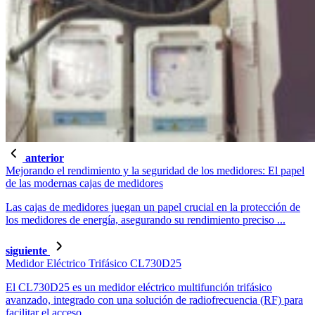
anterior
Mejorando el rendimiento y la seguridad de los medidores: El papel
de las modernas cajas de medidores
Las cajas de medidores juegan un papel crucial en la protección de
los medidores de energía, asegurando su rendimiento preciso ...
siguiente
Medidor Eléctrico Trifásico CL730D25
El CL730D25 es un medidor eléctrico multifunción trifásico
avanzado, integrado con una solución de radiofrecuencia (RF) para
facilitar el acceso ...