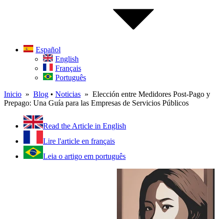
Español
English
Français
Português
Inicio
»
Blog
•
Noticias
» Elección entre Medidores Post-Pago y
Prepago: Una Guía para las Empresas de Servicios Públicos
Read the Article in English
Lire l'article en français
Leia o artigo em português