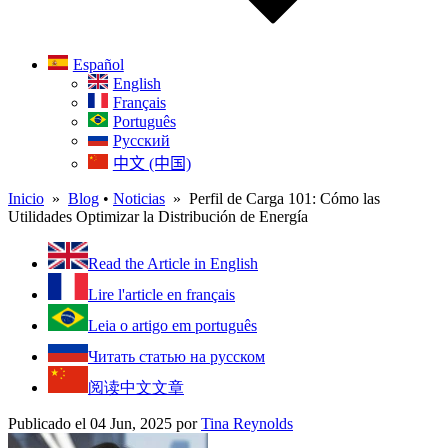
Español
English
Français
Português
Русский
中文 (中国)
Inicio
»
Blog
•
Noticias
» Perfil de Carga 101: Cómo las
Utilidades Optimizar la Distribución de Energía
Read the Article in English
Lire l'article en français
Leia o artigo em português
Читать статью на русском
阅读中文文章
Publicado el 04 Jun, 2025
por
Tina Reynolds