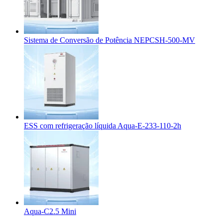
Sistema de Conversão de Potência NEPCSH-500-MV
ESS com refrigeração líquida Aqua-E-233-110-2h
Aqua-C2.5 Mini