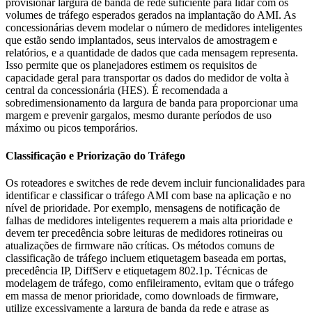
provisionar largura de banda de rede suficiente para lidar com os
volumes de tráfego esperados gerados na implantação do AMI. As
concessionárias devem modelar o número de medidores inteligentes
que estão sendo implantados, seus intervalos de amostragem e
relatórios, e a quantidade de dados que cada mensagem representa.
Isso permite que os planejadores estimem os requisitos de
capacidade geral para transportar os dados do medidor de volta à
central da concessionária (HES). É recomendada a
sobredimensionamento da largura de banda para proporcionar uma
margem e prevenir gargalos, mesmo durante períodos de uso
máximo ou picos temporários.
Classificação e Priorização do Tráfego
Os roteadores e switches de rede devem incluir funcionalidades para
identificar e classificar o tráfego AMI com base na aplicação e no
nível de prioridade. Por exemplo, mensagens de notificação de
falhas de medidores inteligentes requerem a mais alta prioridade e
devem ter precedência sobre leituras de medidores rotineiras ou
atualizações de firmware não críticas. Os métodos comuns de
classificação de tráfego incluem etiquetagem baseada em portas,
precedência IP, DiffServ e etiquetagem 802.1p. Técnicas de
modelagem de tráfego, como enfileiramento, evitam que o tráfego
em massa de menor prioridade, como downloads de firmware,
utilize excessivamente a largura de banda da rede e atrase as