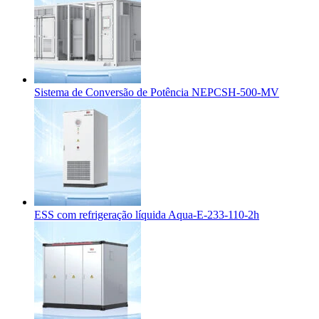
Sistema de Conversão de Potência NEPCSH-500-MV
ESS com refrigeração líquida Aqua-E-233-110-2h