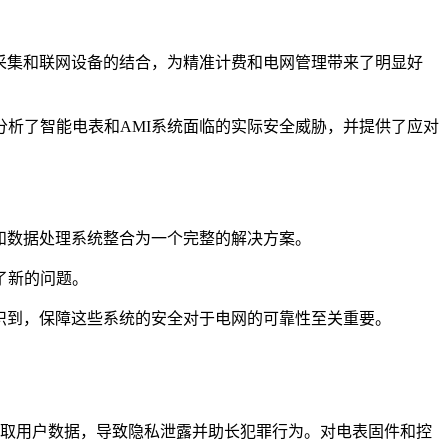
采集和联网设备的结合，为精准计费和电网管理带来了明显好
析了智能电表和AMI系统面临的实际安全威胁，并提供了应对
和数据处理系统整合为一个完整的解决方案。
了新的问题。
识到，保障这些系统的安全对于电网的可靠性至关重要。
取用户数据，导致隐私泄露并助长犯罪行为。对电表固件和控