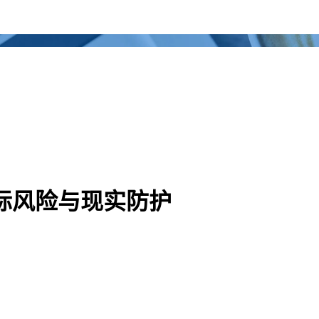
实际风险与现实防护