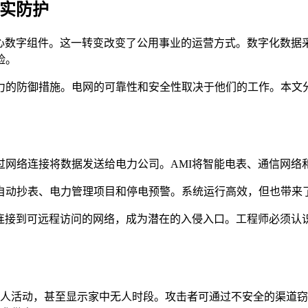
现实防护
核心数字组件。这一转变改变了公用事业的运营方式。数字化数据
险。
力的防御措施。电网的可靠性和安全性取决于他们的工作。本文分
过网络连接将数据发送给电力公司。AMI将智能电表、通信网络
自动抄表、电力管理项目和停电预警。系统运行高效，但也带来
于连接到可远程访问的网络，成为潜在的入侵入口。工程师必须认
人活动，甚至显示家中无人时段。攻击者可通过不安全的渠道窃