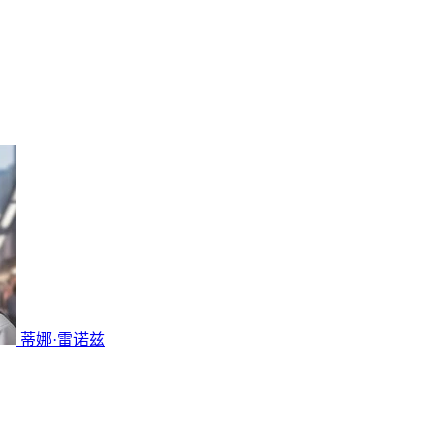
蒂娜·雷诺兹