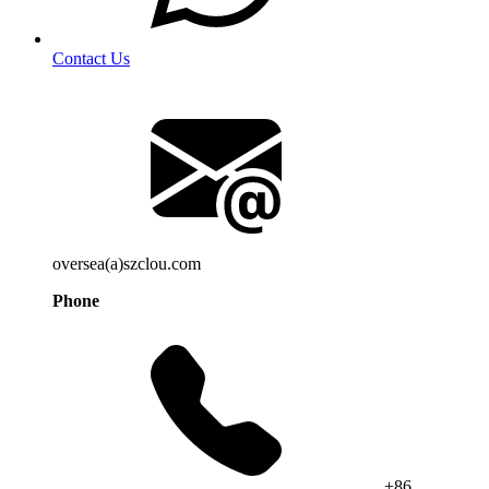
Contact Us
oversea(a)szclou.com
Phone
+86