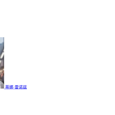
蒂娜·雷诺兹