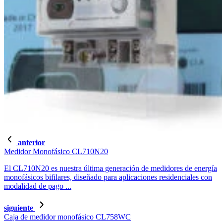
anterior
Medidor Monofásico CL710N20
El CL710N20 es nuestra última generación de medidores de energía
monofásicos bifilares, diseñado para aplicaciones residenciales con
modalidad de pago ...
siguiente
Caja de medidor monofásico CL758WC