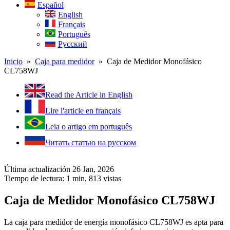
Español
English
Français
Português
Русский
Inicio
»
Caja para medidor
» Caja de Medidor Monofásico
CL758WJ
Read the Article in English
Lire l'article en français
Leia o artigo em português
Читать статью на русском
Última actualización 26 Jan, 2026
Tiempo de lectura: 1 min,
813
vistas
Caja de Medidor Monofásico CL758WJ
La caja para medidor de energía monofásico CL758WJ es apta para