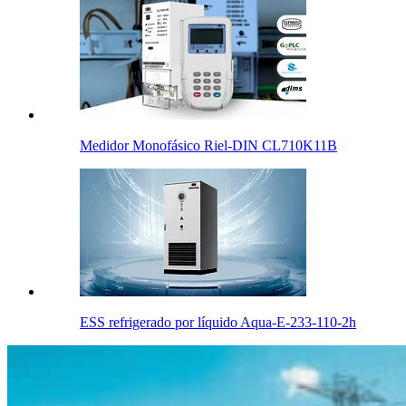
Medidor Monofásico Riel-DIN CL710K11B
ESS refrigerado por líquido Aqua-E-233-110-2h