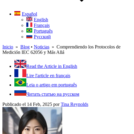
Español
English
Français
Português
Русский
Inicio
»
Blog
•
Noticias
» Comprendiendo los Protocolos de
Medición IEC 62056 y Más Allá
Read the Article in English
Lire l'article en français
Leia o artigo em português
Читать статью на русском
Publicado el 14 Feb, 2025
por
Tina Reynolds