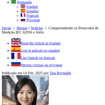
Português
English
Español
Français
Русский
Inicial
»
Blogue
•
Notícias
» Compreendendo os Protocolos de
Medição IEC 62056 e Além
Read the Article in English
Leer el artículo en español
Lire l'article en français
Читать статью на русском
Publicado em 14 Feb, 2025
por
Tina Reynolds