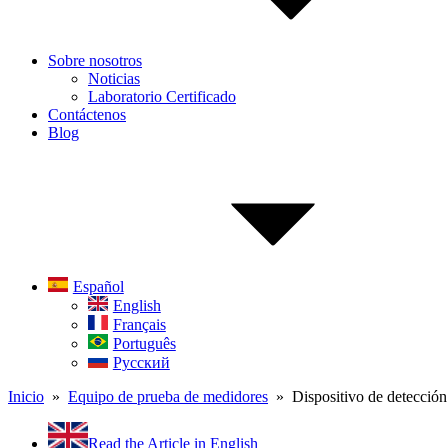
Sobre nosotros
Noticias
Laboratorio Certificado
Contáctenos
Blog
Español
English
Français
Português
Русский
Inicio
»
Equipo de prueba de medidores
» Dispositivo de detección
Read the Article in English