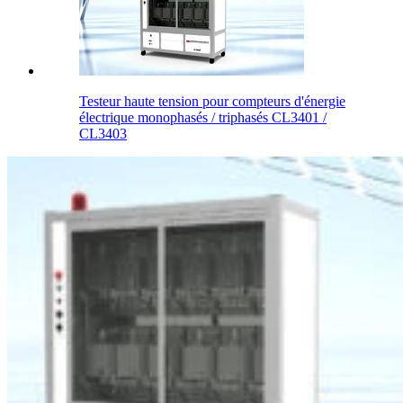
Testeur haute tension pour compteurs d'énergie
électrique monophasés / triphasés CL3401 /
CL3403