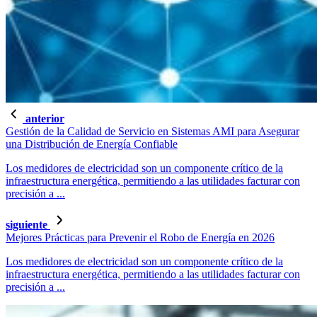
anterior
Gestión de la Calidad de Servicio en Sistemas AMI para Asegurar
una Distribución de Energía Confiable
Los medidores de electricidad son un componente crítico de la
infraestructura energética, permitiendo a las utilidades facturar con
precisión a ...
siguiente
Mejores Prácticas para Prevenir el Robo de Energía en 2026
Los medidores de electricidad son un componente crítico de la
infraestructura energética, permitiendo a las utilidades facturar con
precisión a ...