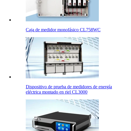
Caja de medidor monofásico CL758WC
Dispositivo de prueba de medidores de energía
eléctrica montado en riel CL3000