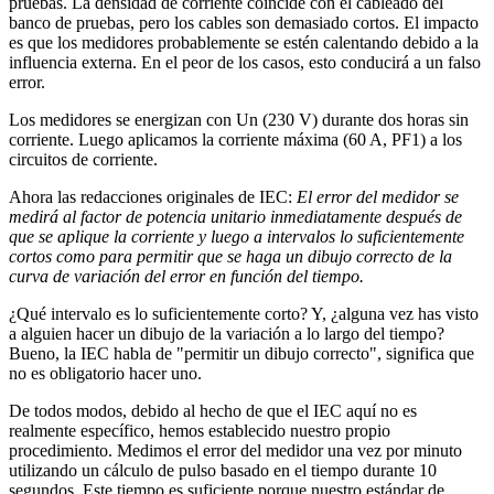
pruebas. La densidad de corriente coincide con el cableado del
banco de pruebas, pero los cables son demasiado cortos. El impacto
es que los medidores probablemente se estén calentando debido a la
influencia externa. En el peor de los casos, esto conducirá a un falso
error.
Los medidores se energizan con Un (230 V) durante dos horas sin
corriente. Luego aplicamos la corriente máxima (60 A, PF1) a los
circuitos de corriente.
Ahora las redacciones originales de IEC:
El error del medidor se
medirá al factor de potencia unitario inmediatamente después de
que se aplique la corriente y luego a intervalos lo suficientemente
cortos como para permitir que se haga un dibujo correcto de la
curva de variación del error en función del tiempo.
¿Qué intervalo es lo suficientemente corto? Y, ¿alguna vez has visto
a alguien hacer un dibujo de la variación a lo largo del tiempo?
Bueno, la IEC habla de "permitir un dibujo correcto", significa que
no es obligatorio hacer uno.
De todos modos, debido al hecho de que el IEC aquí no es
realmente específico, hemos establecido nuestro propio
procedimiento. Medimos el error del medidor una vez por minuto
utilizando un cálculo de pulso basado en el tiempo durante 10
segundos. Este tiempo es suficiente porque nuestro estándar de