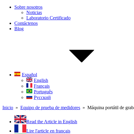
Sobre nosotros
Noticias
Laboratorio Certificado
Contáctenos
Blog
Español
English
Français
Português
Русский
Inicio
»
Equipo de prueba de medidores
» Máquina portátil de gra
Read the Article in English
Lire l'article en français