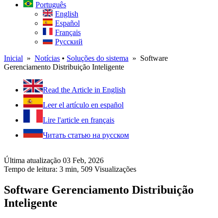
Português
English
Español
Français
Русский
Inicial
»
Notícias
•
Soluções do sistema
» Software
Gerenciamento Distribuição Inteligente
Read the Article in English
Leer el artículo en español
Lire l'article en français
Читать статью на русском
Última atualização 03 Feb, 2026
Tempo de leitura: 3 min,
509
Visualizações
Software Gerenciamento Distribuição
Inteligente