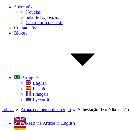
Sobre nós
Notícias
Sala de Exposição
Laboratório de Teste
Contate nós
Blogue
Português
English
Español
Français
Русский
Inicial
»
Armazenamento de energia
» Subestação de média tensã
Read the Article in English