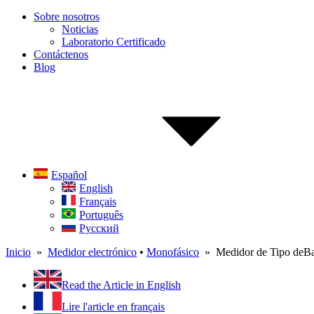
Sobre nosotros
Noticias
Laboratorio Certificado
Contáctenos
Blog
Español
English
Français
Português
Русский
Inicio
»
Medidor electrónico
•
Monofásico
» Medidor de Tipo de
Read the Article in English
Lire l'article en français