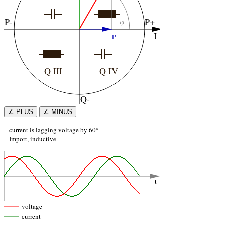
∠ PLUS
∠ MINUS