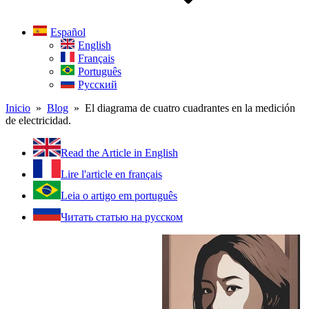
Español
English
Français
Português
Русский
Inicio
»
Blog
» El diagrama de cuatro cuadrantes en la medición
de electricidad.
Read the Article in English
Lire l'article en français
Leia o artigo em português
Читать статью на русском