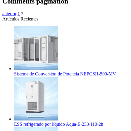
Comments pagination
anterior
1
2
Artículos Recientes
Sistema de Conversión de Potencia NEPCSH-500-MV
ESS refrigerado por líquido Aqua-E-233-110-2h