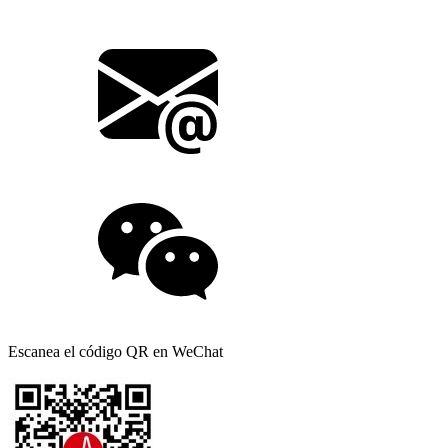
Escanea el código QR en WeChat