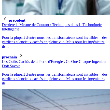
précédent
Derrière la Mesure de Courant : Techniques dans la Technologie
Intelligente
Pour la plupart d'entre nous, les transformateurs sont invisibles—des
gardiens silencieux cachés en pleine vue. Mais pour les ingénieurs,
ils ...
prochain
Les Coûts Cachés de la Perte d'Énergie : Ce Que Chaque Ingénieur
Doit Savoir
Pour la plupart d'entre nous, les transformateurs sont invisibles—des
gardiens silencieux cachés en pleine vue. Mais pour les ingénieurs,
ils ...