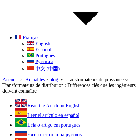
Français
English
Español
Português
Русский
中文 (中国)
Accueil
»
Actualités
•
blog
» Transformateurs de puissance vs
Transformateurs de distribution : Différences clés que les ingénieurs
doivent connaître
Read the Article in English
Leer el artículo en español
Leia o artigo em português
Читать статью на русском