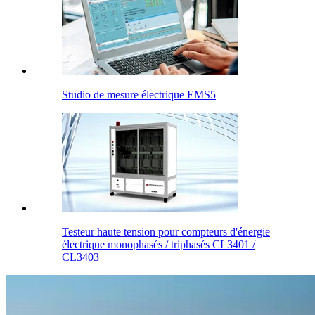
Studio de mesure électrique EMS5
Testeur haute tension pour compteurs d'énergie
électrique monophasés / triphasés CL3401 /
CL3403