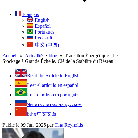
Français
English
Español
Português
Русский
中文 (中国)
Accueil
»
Actualités
•
blog
» Transition Énergétique : Le
Stockage à Grande Échelle, Clé de la Stabilité du Réseau
Read the Article in English
Leer el artículo en español
Leia o artigo em português
Читать статью на русском
阅读中文文章
Publié le 09 Jun, 2025
par
Tina Reynolds