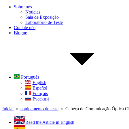
Sobre nós
Notícias
Sala de Exposição
Laboratório de Teste
Contate nós
Blogue
Português
English
Español
Français
Русский
Inicial
»
equipamento de teste
» Cabeça de Comunicação Óptica 
Read the Article in English